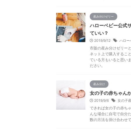
産み分けゼリー
ハローベビー公式サ
ていい？
2019/9/12
ハロー
市販の産み分けゼリー
ネット上で購入するこ
ている方もいると思い
ださい。
産み分け
女の子の赤ちゃん
2019/9/6
女の子
できれば女の子の赤ち
んな場合に自宅で自分
数の方法を掛け合わせ