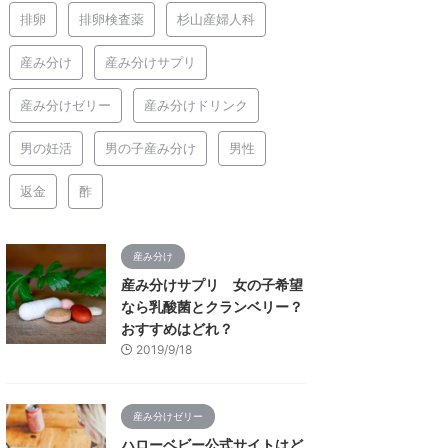
排卵
排卵検査薬
杉山産婦人科
産み分け
産み分けサプリ
産み分けゼリー
産み分けドリンク
男の妊活
男の子産み分け
男性
返金
酢
産み分け
産み分けサプリ 女の子希望
なら乳酸菌とクランベリー？
おすすめはどれ？
2019/9/18
産み分けゼリー
ハローベビー公式サイトはど