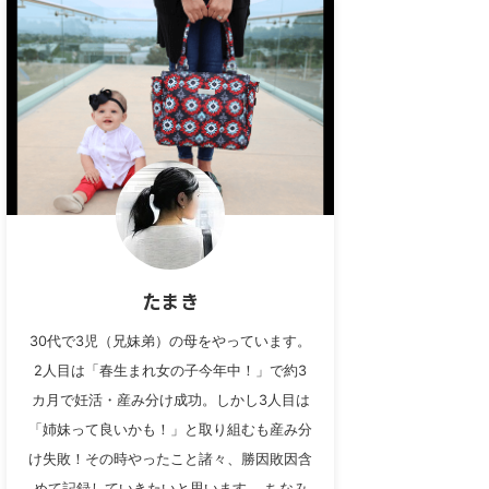
たまき
30代で3児（兄妹弟）の母をやっています。
2人目は「春生まれ女の子今年中！」で約3
カ月で妊活・産み分け成功。しかし3人目は
「姉妹って良いかも！」と取り組むも産み分
け失敗！その時やったこと諸々、勝因敗因含
めて記録していきたいと思います。 ちなみ