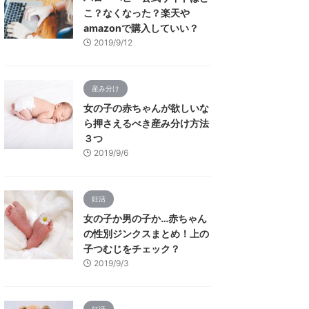
こ？なくなった？楽天や
amazonで購入していい？
2019/9/12
産み分け
女の子の赤ちゃんが欲しいな
ら押さえるべき産み分け方法
３つ
2019/9/6
妊活
女の子か男の子か…赤ちゃん
の性別ジンクスまとめ！上の
子つむじをチェック？
2019/9/3