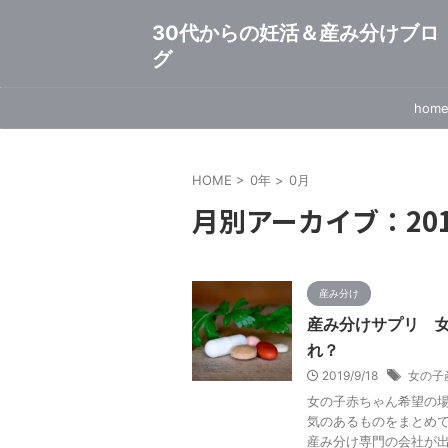
30代からの妊活＆産み分けブロ
グ
hom
HOME
>
0年
>
0月
月別アーカイブ：201
産み分け
産み分けサプリ 
れ？
2019/9/18
女の子
女の子赤ちゃん希望の
気のあるものをまとめ
産み分け専門の会社が