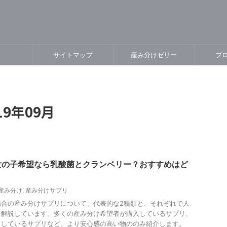
e
サイトマップ
産み分けゼリー
プ
9年09月
女の子希望なら乳酸菌とクランベリー？おすすめはど
産み分け
,
産み分けサプリ
場合の産み分けサプリについて、代表的な2種類と、それぞれで人
て解説しています。多くの産み分け希望者が購入しているサプリ、
出しているサプリなど、より安心感の高い物ののみ紹介します。