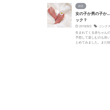
妊活
女の子か男の子か
ック？
2019/9/3
ジンク
生まれてくる赤ちゃん
予想して楽しむのも良
とめてみました。まだ