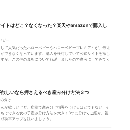
イトはどこ？なくなった？楽天やamazonで購入し
ベビー
として人気だったハローベビーやハローベビープレミアムが、最近
とができなくなっています。購入を検討していて公式サイトを探し
ますが、この件の真相について解説しましたので参考にしてみてく
が欲しいなら押さえるべき産み分け方法３つ
産み分け
ゃんが欲しいけど、病院で産み分け指導をうけるほどでもない…そ
たちでできる女の子産み分け方法を大きく3つに分けてご紹介。複
て成功率アップを狙いましょう。