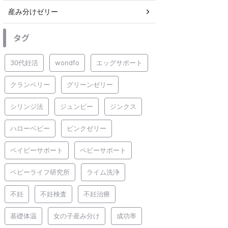
産み分けゼリー
タグ
30代妊活
wondfo
エッグサポート
クランベリー
グリーンゼリー
シリンジ法
ジュンビー
ジンクス
ハローベビー
ピンクゼリー
ベイビーサポート
ベビーサポート
ベビーライフ研究所
ライム洗浄
不妊
不妊検査
不妊治療
基礎体温
女の子産み分け
成功率