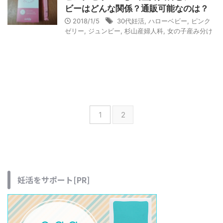
ビーはどんな関係？通販可能なのは？
2018/1/5
30代妊活
,
ハローベビー
,
ピンク
ゼリー
,
ジュンビー
,
杉山産婦人科
,
女の子産み分け
1
2
妊活をサポート[PR]