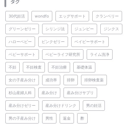
タグ
30代妊活
wondfo
エッグサポート
クランベリー
グリーンゼリー
シリンジ法
ジュンビー
ジンクス
ハローベビー
ピンクゼリー
ベイビーサポート
ベビーサポート
ベビーライフ研究所
ライム洗浄
不妊
不妊検査
不妊治療
基礎体温
女の子産み分け
成功率
排卵
排卵検査薬
杉山産婦人科
産み分け
産み分けサプリ
産み分けゼリー
産み分けドリンク
男の妊活
男の子産み分け
男性
返金
酢