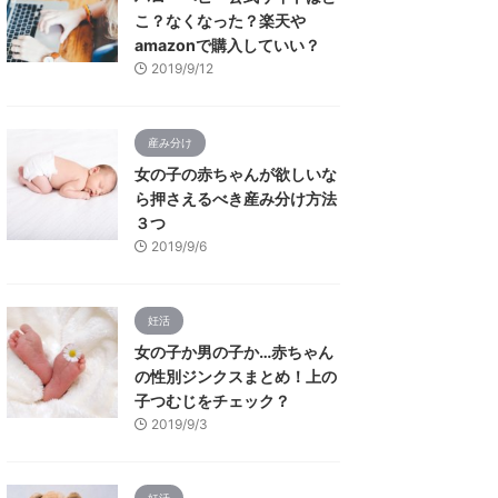
こ？なくなった？楽天や
amazonで購入していい？
2019/9/12
産み分け
女の子の赤ちゃんが欲しいな
ら押さえるべき産み分け方法
３つ
2019/9/6
妊活
女の子か男の子か…赤ちゃん
の性別ジンクスまとめ！上の
子つむじをチェック？
2019/9/3