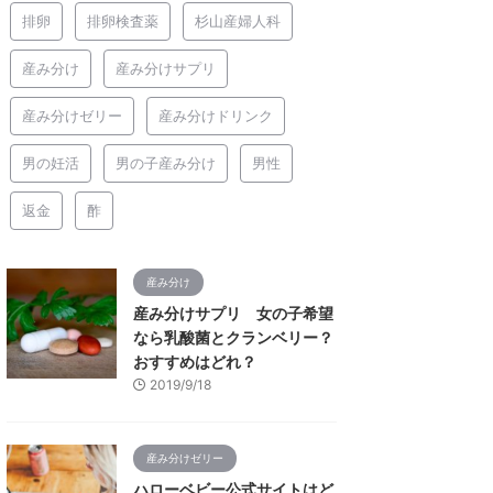
排卵
排卵検査薬
杉山産婦人科
産み分け
産み分けサプリ
産み分けゼリー
産み分けドリンク
男の妊活
男の子産み分け
男性
返金
酢
産み分け
産み分けサプリ 女の子希望
なら乳酸菌とクランベリー？
おすすめはどれ？
2019/9/18
産み分けゼリー
ハローベビー公式サイトはど