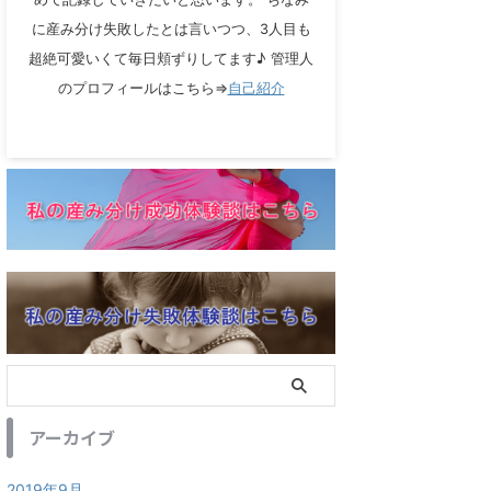
に産み分け失敗したとは言いつつ、3人目も
超絶可愛いくて毎日頬ずりしてます♪ 管理人
のプロフィールはこちら⇒
自己紹介
アーカイブ
2019年9月