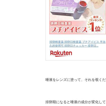
排卵検査薬 排卵日検査薬 プチアイビス 半永
久的使用可 排卵日チェッカー 排卵日...
唾液をレンズに塗って、それを覗くだ
排卵期になると唾液の成分が変化して