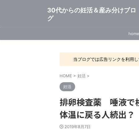
30代からの妊活＆産み分けブロ
グ
hom
当ブログでは広告リンクを利用し
HOME
>
妊活
>
妊活
排卵検査薬 唾液で
体温に戻る人続出？
2019年8月7日