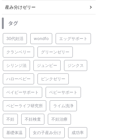
産み分けゼリー
タグ
30代妊活
wondfo
エッグサポート
クランベリー
グリーンゼリー
シリンジ法
ジュンビー
ジンクス
ハローベビー
ピンクゼリー
ベイビーサポート
ベビーサポート
ベビーライフ研究所
ライム洗浄
不妊
不妊検査
不妊治療
基礎体温
女の子産み分け
成功率