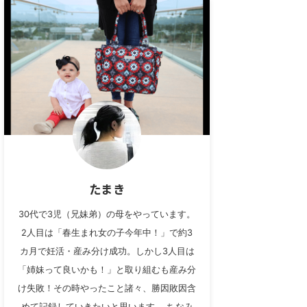
たまき
30代で3児（兄妹弟）の母をやっています。
2人目は「春生まれ女の子今年中！」で約3
カ月で妊活・産み分け成功。しかし3人目は
「姉妹って良いかも！」と取り組むも産み分
け失敗！その時やったこと諸々、勝因敗因含
めて記録していきたいと思います。 ちなみ