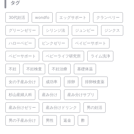
タグ
30代妊活
wondfo
エッグサポート
クランベリー
グリーンゼリー
シリンジ法
ジュンビー
ジンクス
ハローベビー
ピンクゼリー
ベイビーサポート
ベビーサポート
ベビーライフ研究所
ライム洗浄
不妊
不妊検査
不妊治療
基礎体温
女の子産み分け
成功率
排卵
排卵検査薬
杉山産婦人科
産み分け
産み分けサプリ
産み分けゼリー
産み分けドリンク
男の妊活
男の子産み分け
男性
返金
酢