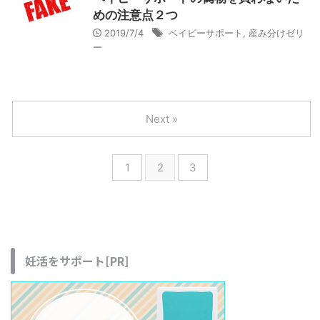
めの注意点２つ
2019/7/4
ベイビーサポート
,
産み分けゼリ
ー
Next »
1
2
3
妊活をサポート[PR]