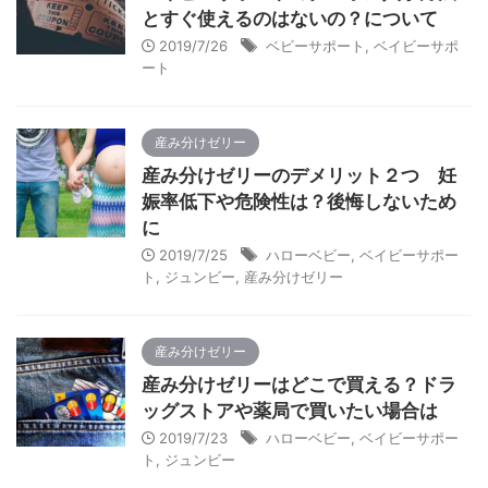
とすぐ使えるのはないの？について
2019/7/26
ベビーサポート
,
ベイビーサポ
ート
産み分けゼリー
産み分けゼリーのデメリット２つ 妊
娠率低下や危険性は？後悔しないため
に
2019/7/25
ハローベビー
,
ベイビーサポー
ト
,
ジュンビー
,
産み分けゼリー
産み分けゼリー
産み分けゼリーはどこで買える？ドラ
ッグストアや薬局で買いたい場合は
2019/7/23
ハローベビー
,
ベイビーサポー
ト
,
ジュンビー